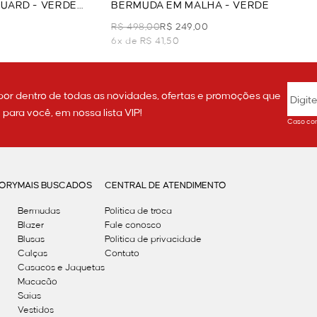
UARD - VERDE
BERMUDA EM MALHA - VERDE
R$ 498,00
R$ 249,00
6x de R$ 41,50
por dentro de todas as novidades, ofertas e promoções que
ara você, em nossa lista VIP!
Caso con
GORY
MAIS BUSCADOS
CENTRAL DE ATENDIMENTO
Bermudas
Política de troca
Blazer
Fale conosco
Blusas
Politica de privacidade
Calças
Contato
Casacos e Jaquetas
Macacão
Saias
Vestidos