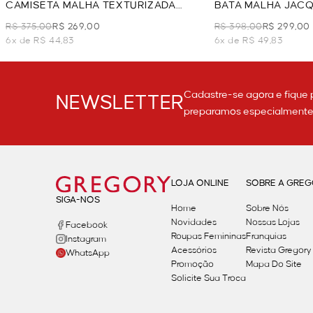
CAMISETA MALHA TEXTURIZADA
BATA MALHA JACQ
COM BOTÕES - VERDE
CLARO
R$ 375,00
R$ 269,00
R$ 398,00
R$ 299,00
6x de R$ 44,83
6x de R$ 49,83
Cadastre-se agora e fique 
NEWSLETTER
preparamos especialmente p
LOJA ONLINE
SOBRE A GRE
SIGA-NOS
Home
Sobre Nós
Novidades
Nossas Lojas
Facebook
Roupas Femininas
Franquias
Instagram
Acessórios
Revista Gregory
WhatsApp
Promoção
Mapa Do Site
Solicite Sua Troca