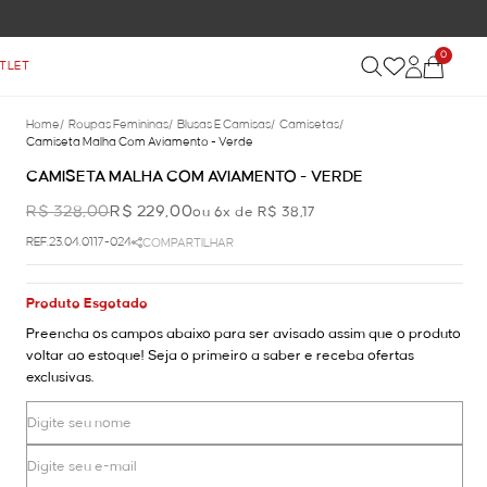
0
TLET
Home
/
Roupas Femininas
/
Blusas E Camisas
/
Camisetas
/
Camiseta Malha Com Aviamento - Verde
CAMISETA MALHA COM AVIAMENTO - VERDE
R$ 328,00
R$ 229,00
ou 6x de R$ 38,17
REF.23.04.0117-024
COMPARTILHAR
Produto Esgotado
Preencha os campos abaixo para ser avisado assim que o produto
voltar ao estoque! Seja o primeiro a saber e receba ofertas
exclusivas.