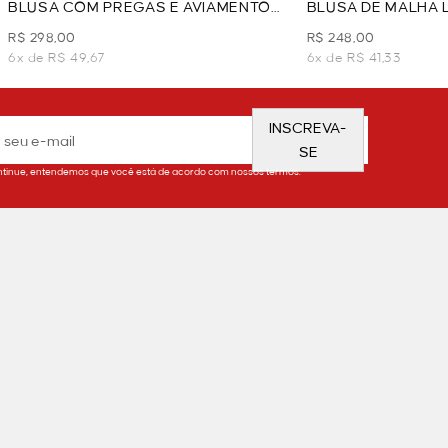
BLUSA COM PREGAS E AVIAMENTO
BLUSA DE MALHA L
NO DECOTE - VERDE
CLARO
R$ 298,00
R$ 248,00
6x de R$ 49,67
6x de R$ 41,33
INSCREVA-
SE
tinue, entendemos que você está de acordo com nossos termos.