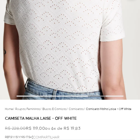
Home
/
Roupas Femininas
/
Blusas E Camisas
/
Camisetas
/
Camiseta Malha Laise - Off White
CAMISETA MALHA LAISE - OFF WHITE
R$ 228,00
R$ 119,00
ou 6x de R$ 19,83
REF.50.03.0095-175
COMPARTILHAR