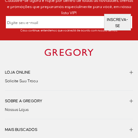
Cadastre-se agora e fique por dentro de todas as novidades, ofertas
e promoções que preparamos especialmente para você, em nossa
lista VIP!
INSCREVA-
SE
Caso continue, entendemos que você está de acordo com nossos termos.
LOJA ONLINE
Solicite Sua Troca
SOBRE A GREGORY
Nossas Lojas
MAIS BUSCADOS