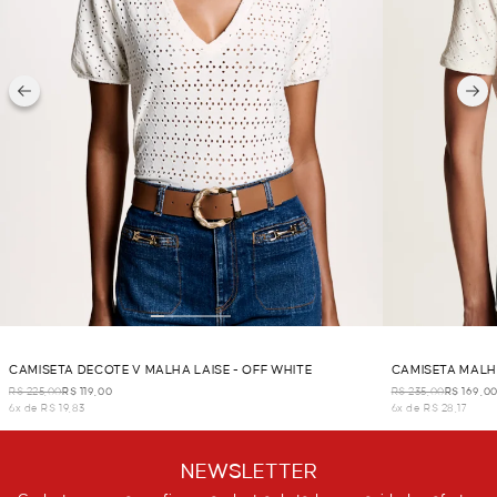
CAMISETA DECOTE V MALHA LAISE - OFF WHITE
CAMISETA MALHA
R$ 225,00
R$ 119,00
R$ 235,00
R$ 169,0
6x de R$ 19,83
6x de R$ 28,17
NEWSLETTER