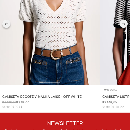
+ MAIS CORES
CAMISETA DECOTE V MALHA LAISE - OFF WHITE
CAMISETA LIST
R$ 225,00
R$ 119,00
R$ 288,00
6x de R$ 19,83
6x de R$ 48,00
NEWSLETTER