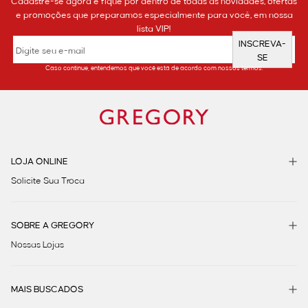
Cadastre-se agora e fique por dentro de todas as novidades, ofertas
e promoções que preparamos especialmente para você, em nossa
lista VIP!
INSCREVA-
SE
Caso continue, entendemos que você está de acordo com nossos termos.
LOJA ONLINE
Solicite Sua Troca
SOBRE A GREGORY
Nossas Lojas
MAIS BUSCADOS