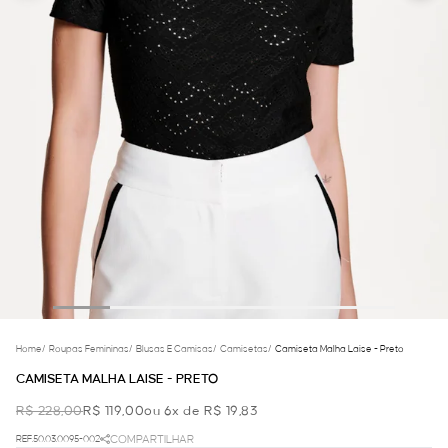
Home
/
Roupas Femininas
/
Blusas E Camisas
/
Camisetas
/
Camiseta Malha Laise - Preto
CAMISETA MALHA LAISE - PRETO
R$ 228,00
R$ 119,00
ou 6x de R$ 19,83
REF.50.03.0095-002
COMPARTILHAR