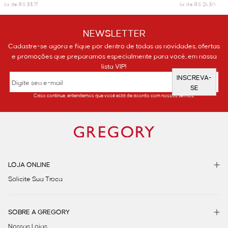
6x de R$ 33,17
6x de R$ 26,50
NEWSLETTER
Cadastre-se agora e fique por dentro de todas as novidades, ofertas
e promoções que preparamos especialmente para você, em nossa
lista VIP!
INSCREVA-
SE
Caso continue, entendemos que você está de acordo com nossos termos.
LOJA ONLINE
Solicite Sua Troca
SOBRE A GREGORY
Nossas Lojas