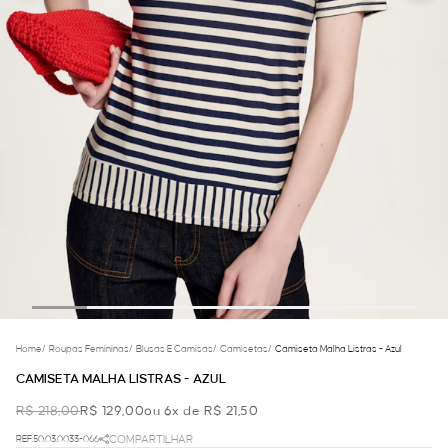
Home
/
Roupas Femininas
/
Blusas E Camisas
/
Camisetas
/
Camiseta Malha Listras - Azul
CAMISETA MALHA LISTRAS - AZUL
R$ 218,00
R$ 129,00
ou 6x de R$ 21,50
REF.50.03.0033-066
COMPARTILHAR