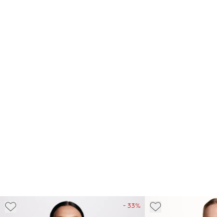
- 33%