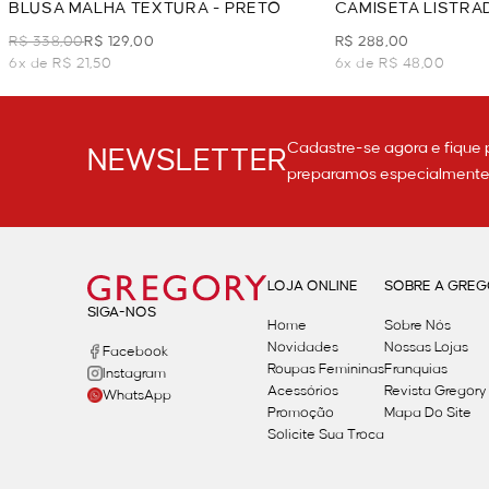
BLUSA MALHA TEXTURA - PRETO
CAMISETA LISTRA
R$ 338,00
R$ 129,00
R$ 288,00
6x de R$ 21,50
6x de R$ 48,00
Cadastre-se agora e fique 
NEWSLETTER
preparamos especialmente p
LOJA ONLINE
SOBRE A GRE
SIGA-NOS
Home
Sobre Nós
Novidades
Nossas Lojas
Facebook
Roupas Femininas
Franquias
Instagram
Acessórios
Revista Gregory
WhatsApp
Promoção
Mapa Do Site
Solicite Sua Troca