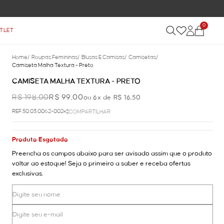
0
TLET
Home
/
Roupas Femininas
/
Blusas E Camisas
/
Camisetas
/
Camiseta Malha Textura - Preto
CAMISETA MALHA TEXTURA - PRETO
R$ 198,00
R$ 99,00
ou 6x de R$ 16,50
REF.50.03.0062-002
COMPARTILHAR
Produto Esgotado
Preencha os campos abaixo para ser avisado assim que o produto
voltar ao estoque! Seja o primeiro a saber e receba ofertas
exclusivas.