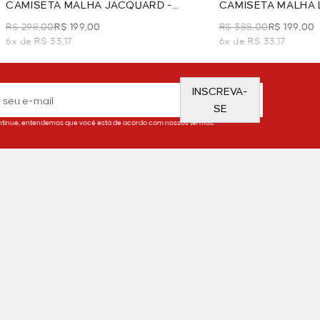
CAMISETA MALHA JACQUARD -
CAMISETA MALHA 
PRETO
R$ 298,00
R$ 199,00
R$ 388,00
R$ 199,00
6x de R$ 33,17
6x de R$ 33,17
INSCREVA-
SE
tinue, entendemos que você está de acordo com nossos termos.