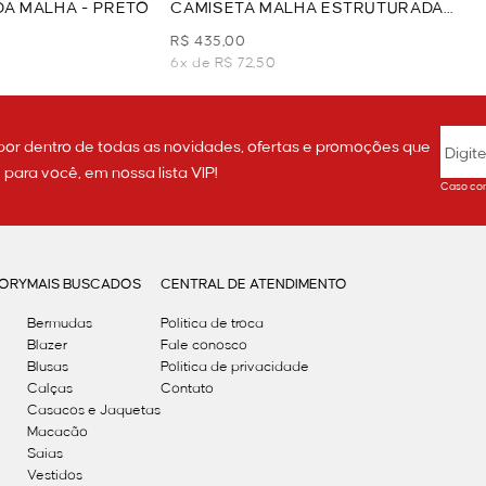
DA MALHA - PRETO
CAMISETA MALHA ESTRUTURADA
COM OMBREIRA - PRETO
R$ 435,00
6x de R$ 72,50
por dentro de todas as novidades, ofertas e promoções que
ara você, em nossa lista VIP!
Caso con
GORY
MAIS BUSCADOS
CENTRAL DE ATENDIMENTO
Bermudas
Política de troca
Blazer
Fale conosco
Blusas
Politica de privacidade
Calças
Contato
Casacos e Jaquetas
Macacão
Saias
Vestidos