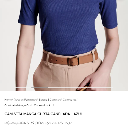
Home
/
Roupas Femininas
/
Blusas E Camisas
/
Camisetas
/
Camiseta Manga Curta Canelada - Azul
CAMISETA MANGA CURTA CANELADA - AZUL
R$ 258,00
R$ 79,00
ou 6x de R$ 13,17