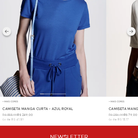
+ MAIS CORES
+ MAIS CORES
CAMISETA MANGA CURTA - AZUL ROYAL
CAMISETA MANG
R$ 355,00
R$ 249,00
R$ 258,00
R$ 79,00
6x de R$ 41,50
6x de R$ 13,17
NEWSLETTER