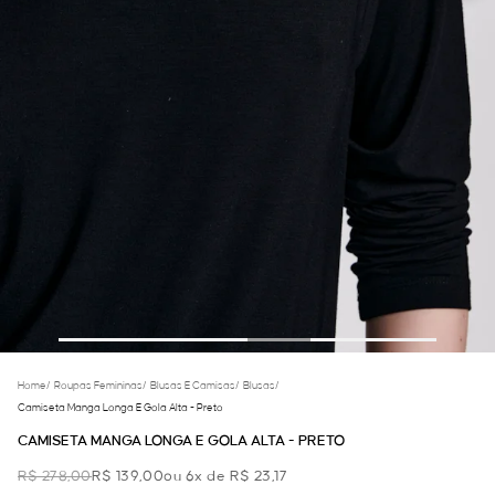
Home
/
Roupas Femininas
/
Blusas E Camisas
/
Blusas
/
Camiseta Manga Longa E Gola Alta - Preto
CAMISETA MANGA LONGA E GOLA ALTA - PRETO
R$ 278,00
R$ 139,00
ou 6x de R$ 23,17