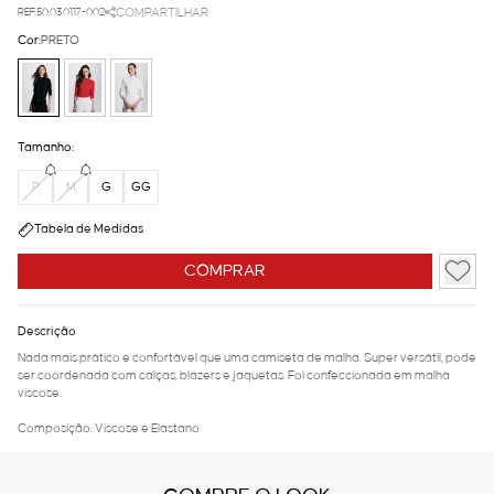
REF.50.03.0117-002
COMPARTILHAR
Cor:
PRETO
Tamanho:
P
M
G
GG
Tabela de Medidas
COMPRAR
Descrição
Nada mais prático e confortável que uma camiseta de malha. Super versátil, pode
ser coordenada com calças, blazers e jaquetas. Foi confeccionada em malha
viscose.
Composição: Viscose e Elastano