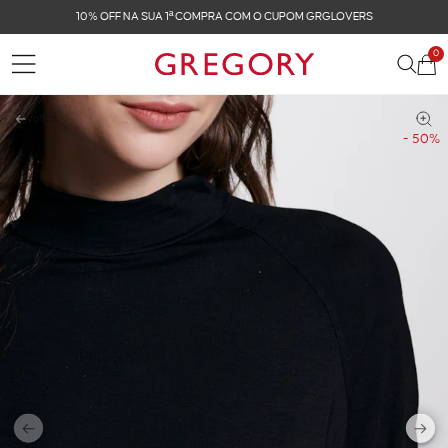
 1ª COMPRA COM O CUPOM GRGLOVERS
FRETE GR
0
Voltar
- 50%