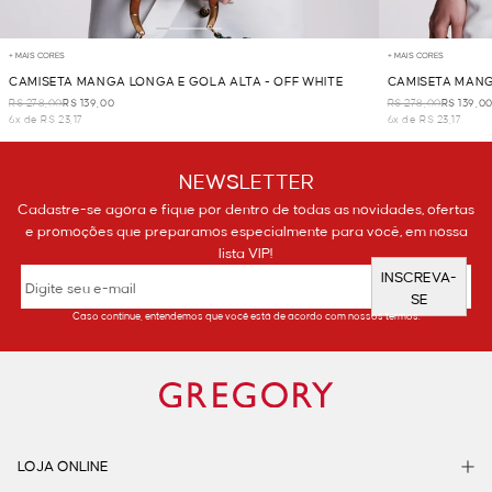
+ MAIS CORES
+ MAIS CORES
CAMISETA MANGA LONGA E GOLA ALTA - OFF WHITE
CAMISETA MANG
R$ 278,00
R$ 139,00
R$ 278,00
R$ 139,0
6x de R$ 23,17
6x de R$ 23,17
NEWSLETTER
Cadastre-se agora e fique por dentro de todas as novidades, ofertas
e promoções que preparamos especialmente para você, em nossa
lista VIP!
INSCREVA-
SE
Caso continue, entendemos que você está de acordo com nossos termos.
LOJA ONLINE