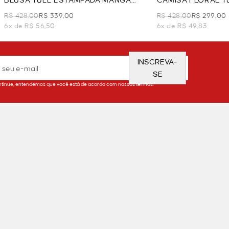
BLUSA TULE ESTAMPADA MANGA
CAMISA FLORAL TU
LONGA - MARROM
MARROM
R$ 428,00
R$ 339,00
R$ 428,00
R$ 299,00
6x de R$ 56,50
6x de R$ 49,83
INSCREVA-
SE
tinue, entendemos que você está de acordo com nossos termos.