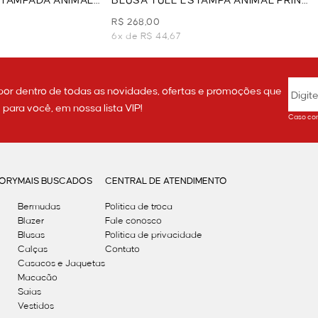
STAMPADA ANIMAL
BLUSA TULE ESTAMPA ANIMAL PRINT
- MARROM
R$ 268,00
6x de R$ 44,67
por dentro de todas as novidades, ofertas e promoções que
ara você, em nossa lista VIP!
Caso con
GORY
MAIS BUSCADOS
CENTRAL DE ATENDIMENTO
Bermudas
Política de troca
Blazer
Fale conosco
Blusas
Politica de privacidade
Calças
Contato
Casacos e Jaquetas
Macacão
Saias
Vestidos