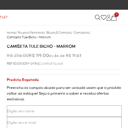
0
TLET
Home
/
Roupas Femininas
/
Blusas E Camisas
/
Camisetas
/
Camiseta Tule Bicho - Marrom
CAMISETA TULE BICHO - MARROM
R$ 238,00
R$ 119,00
ou 6x de R$ 19,83
REF.50.03.0034-043
COMPARTILHAR
Produto Esgotado
Preencha os campos abaixo para ser avisado assim que o produto
voltar ao estoque! Seja o primeiro a saber e receba ofertas
exclusivas.