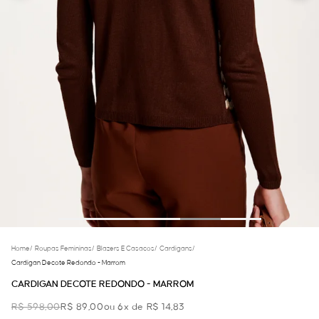
Home
/
Roupas Femininas
/
Blazers E Casacos
/
Cardigans
/
Cardigan Decote Redondo - Marrom
CARDIGAN DECOTE REDONDO - MARROM
R$ 598,00
R$ 89,00
ou 6x de R$ 14,83