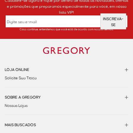
Cadastre-se agora e fique por dentro de todas as novidades, ofertas
e promoções que preparamos especialmente para você, em nossa
lista VIP!
INSCREVA-
SE
Caso continue, entendemos que você está de acordo com nossos termos.
LOJA ONLINE
Solicite Sua Troca
SOBRE A GREGORY
Nossas Lojas
MAIS BUSCADOS