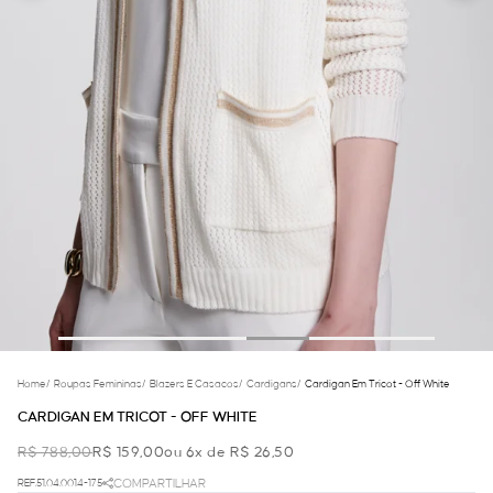
Home
/
Roupas Femininas
/
Blazers E Casacos
/
Cardigans
/
Cardigan Em Tricot - Off White
CARDIGAN EM TRICOT - OFF WHITE
R$ 788,00
R$ 159,00
ou 6x de R$ 26,50
REF.51.04.0014-175
COMPARTILHAR