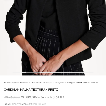
Home
/
Roupas Femininas
/
Blazers E Casacos
/
Cardigans
/
Cardigan Malha Textura - Preto
CARDIGAN MALHA TEXTURA - PRETO
R$ 768,00
R$ 389,00
ou 6x de R$ 64,83
REF.51.04.0009-002
COMPARTILHAR