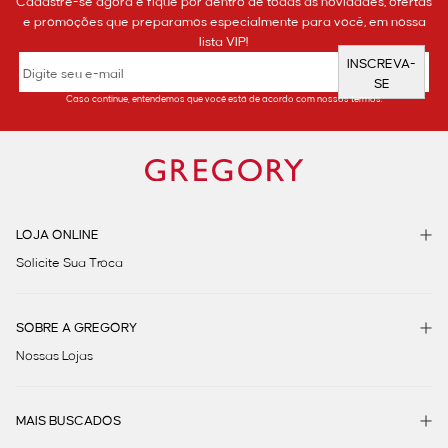
Cadastre-se agora e fique por dentro de todas as novidades, ofertas
e promoções que preparamos especialmente para você, em nossa
lista VIP!
INSCREVA-
SE
Caso continue, entendemos que você está de acordo com nossos termos.
LOJA ONLINE
Solicite Sua Troca
SOBRE A GREGORY
Nossas Lojas
MAIS BUSCADOS