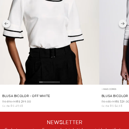
+ MAIS CORES
BLUSA BICOLOR - OFF WHITE
BLUSA BICOLOR
R$ 598,00
R$ 299,00
R$ 655,00
R$ 329,0
6x de R$ 49,83
6x de R$ 54,83
NEWSLETTER