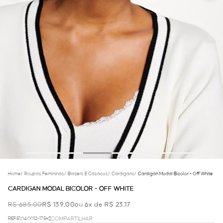
Home
/
Roupas Femininas
/
Blazers E Casacos
/
Cardigans
/
Cardigan Modal Bicolor - Off White
CARDIGAN MODAL BICOLOR - OFF WHITE
R$ 685,00
R$ 139,00
ou 6x de R$ 23,17
REF.51.04.0012-175
COMPARTILHAR