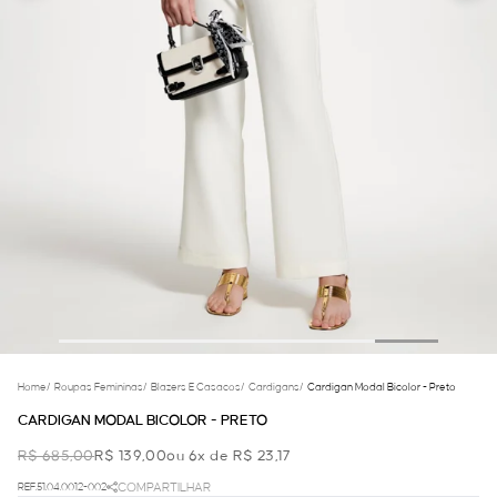
Home
/
Roupas Femininas
/
Blazers E Casacos
/
Cardigans
/
Cardigan Modal Bicolor - Preto
CARDIGAN MODAL BICOLOR - PRETO
R$ 685,00
R$ 139,00
ou 6x de R$ 23,17
REF.51.04.0012-002
COMPARTILHAR