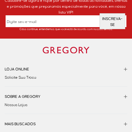
Cadastre-se agora e fique por dentro de todas as novidades, ofertas
e promoções que preparamos especialmente para você, em nossa
lista VIP!
INSCREVA-
SE
Caso continue, entendemos que você está de acordo com nossos termos.
LOJA ONLINE
Solicite Sua Troca
SOBRE A GREGORY
Nossas Lojas
MAIS BUSCADOS