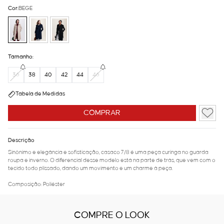
Cor:
BEGE
Tamanho:
36
38
40
42
44
46
Tabela de Medidas
COMPRAR
Descrição
Sinônimo e elegância e sofisticação, casaco 7/8 é uma peça curinga no guarda
roupa e inverno. O diferencial desse modelo está na parte de trás, que vem com o
tecido todo plissado, dando um movimento e um charme à peça.
Composição: Poliéster
COMPRE O LOOK