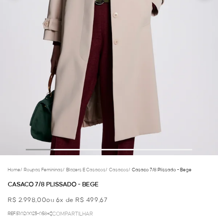
Home
/
Roupas Femininas
/
Blazers E Casacos
/
Casacos
/
Casaco 7/8 Plissado - Bege
CASACO 7/8 PLISSADO - BEGE
R$ 2.998,00
ou 6x de R$ 499,67
REF.51.02.0023-058
COMPARTILHAR