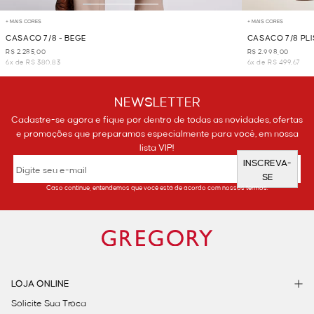
+ MAIS CORES
+ MAIS CORES
CASACO 7/8 - BEGE
CASACO 7/8 PL
R$ 2.285,00
R$ 2.998,00
6x de R$ 380,83
6x de R$ 499,67
NEWSLETTER
Cadastre-se agora e fique por dentro de todas as novidades, ofertas
e promoções que preparamos especialmente para você, em nossa
lista VIP!
INSCREVA-
SE
Caso continue, entendemos que você está de acordo com nossos termos.
LOJA ONLINE
Solicite Sua Troca