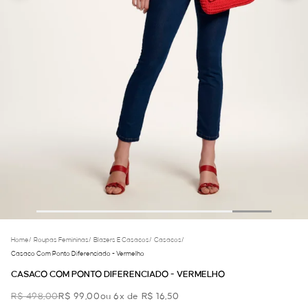
Home
/
Roupas Femininas
/
Blazers E Casacos
/
Casacos
/
Casaco Com Ponto Diferenciado - Vermelho
CASACO COM PONTO DIFERENCIADO - VERMELHO
R$ 498,00
R$ 99,00
ou 6x de R$ 16,50