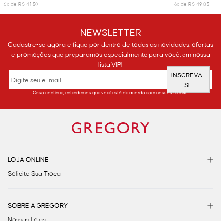
6x de R$ 41,50
6x de R$ 49,83
NEWSLETTER
Cadastre-se agora e fique por dentro de todas as novidades, ofertas
e promoções que preparamos especialmente para você, em nossa
lista VIP!
INSCREVA-
SE
Caso continue, entendemos que você está de acordo com nossos termos.
LOJA ONLINE
Solicite Sua Troca
SOBRE A GREGORY
Nossas Lojas