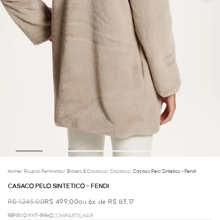
Home
/
Roupas Femininas
/
Blazers E Casacos
/
Casacos
/
Casaco Pelo Sintetico - Fendi
CASACO PELO SINTETICO - FENDI
R$ 1.245,00
R$ 499,00
ou 6x de R$ 83,17
REF.51.02.0007-395
COMPARTILHAR