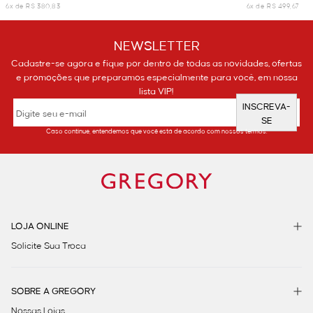
6x de R$ 380,83
6x de R$ 499,67
NEWSLETTER
Cadastre-se agora e fique por dentro de todas as novidades, ofertas
e promoções que preparamos especialmente para você, em nossa
lista VIP!
INSCREVA-
SE
Caso continue, entendemos que você está de acordo com nossos termos.
LOJA ONLINE
Solicite Sua Troca
SOBRE A GREGORY
Nossas Lojas