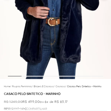
Home
/
Roupas Femininas
/
Blazers E Casacos
/
Casacos
/
Casaco Pelo Sintetico - Marinho
CASACO PELO SINTETICO - MARINHO
R$ 1.245,00
R$ 499,00
ou 6x de R$ 83,17
REF.51.02.0007-041
COMPARTILHAR