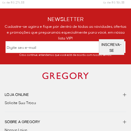
6x de R$ 276,33
6x de R$ 156,33
NEWSLETTER
Cadastre-se agora e fique por dentro de todas as novidades, ofertas
e promoções que preparamos especialmente para você, em nossa
lista VIP!
INSCREVA-
SE
Caso continue, entendemos que você está de acordo com nossos termos.
LOJA ONLINE
Solicite Sua Troca
SOBRE A GREGORY
Nossas Lojas