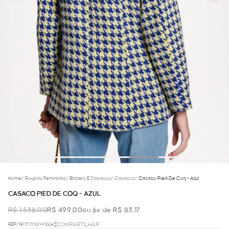
Home
/
Roupas Femininas
/
Blazers E Casacos
/
Casacos
/
Casaco Pied De Coq - Azul
CASACO PIED DE COQ - AZUL
R$ 1.538,00
R$ 499,00
ou 6x de R$ 83,17
REF.09.07.0060-066
COMPARTILHAR