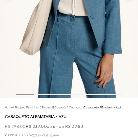
Home
/
Roupas Femininas
/
Blazers E Casacos
/
Casacos
/
Casaqueto Alfaiataria - Azul
CASAQUETO ALFAIATARIA - AZUL
R$ 798,00
R$ 239,00
ou 6x de R$ 39,83
REF.09.24.0035-066
COMPARTILHAR