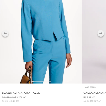
+ MAIS CORES
BLAZER ALFAIATARIA - AZUL
CALÇA ALFAIATA
R$ 1.358,00
R$ 279,00
R$ 898,00
6x de R$ 46,50
6x de R$ 149,67