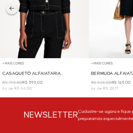
+ MAIS CORES
+ MAIS CORES
CASAQUETO ALFAIATARIA
BERMUDA ALFAIAT
PESPONTO - PRETO
R$ 795,00
R$ 399,00
R$ 568,00
R$ 169,00
6x de R$ 66,50
6x de R$ 28,17
Cadastre-se agora e fique 
NEWSLETTER
preparamos especialmente p