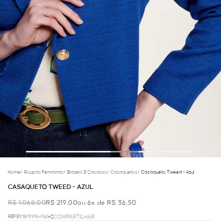
Home
/
Roupas Femininas
/
Blazers E Casacos
/
Casaquetos
/
Casaqueto Tweed - Azul
CASAQUETO TWEED - AZUL
R$ 1.068,00
R$ 219,00
ou 6x de R$ 36,50
REF.51.08.0006-066
COMPARTILHAR