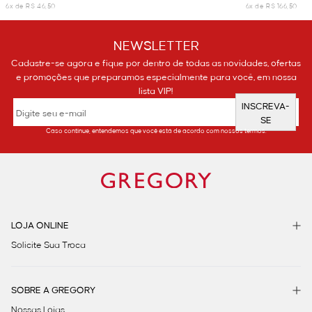
6x de R$ 46,50
6x de R$ 166,50
NEWSLETTER
Cadastre-se agora e fique por dentro de todas as novidades, ofertas
e promoções que preparamos especialmente para você, em nossa
lista VIP!
INSCREVA-
SE
Caso continue, entendemos que você está de acordo com nossos termos.
LOJA ONLINE
Solicite Sua Troca
SOBRE A GREGORY
Nossas Lojas