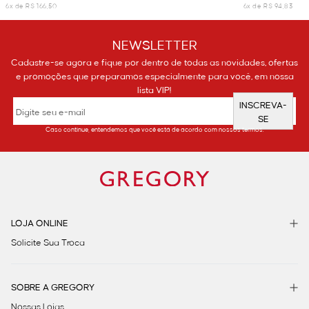
6x de R$ 166,50
6x de R$ 94,83
NEWSLETTER
Cadastre-se agora e fique por dentro de todas as novidades, ofertas
e promoções que preparamos especialmente para você, em nossa
lista VIP!
INSCREVA-
SE
Caso continue, entendemos que você está de acordo com nossos termos.
LOJA ONLINE
Solicite Sua Troca
SOBRE A GREGORY
Nossas Lojas