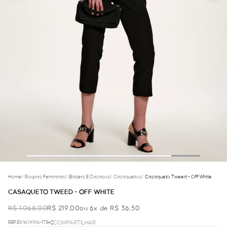
Home
/
Roupas Femininas
/
Blazers E Casacos
/
Casaquetos
/
Casaqueto Tweed - Off White
CASAQUETO TWEED - OFF WHITE
R$ 1.068,00
R$ 219,00
ou 6x de R$ 36,50
REF.51.08.0006-175
COMPARTILHAR