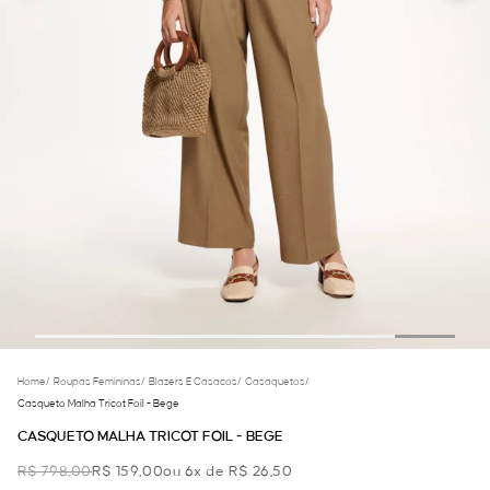
Home
/
Roupas Femininas
/
Blazers E Casacos
/
Casaquetos
/
Casqueto Malha Tricot Foil - Bege
CASQUETO MALHA TRICOT FOIL - BEGE
R$ 798,00
R$ 159,00
ou 6x de R$ 26,50