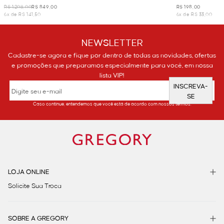
R$ 1.208,00
R$ 849,00
R$ 198,00
6x de R$ 141,50
6x de R$ 33,00
NEWSLETTER
Cadastre-se agora e fique por dentro de todas as novidades, ofertas
e promoções que preparamos especialmente para você, em nossa
lista VIP!
INSCREVA-
SE
Caso continue, entendemos que você está de acordo com nossos termos.
LOJA ONLINE
Solicite Sua Troca
SOBRE A GREGORY