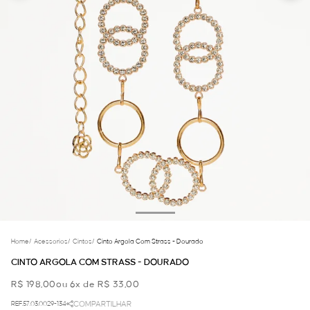
Home
/
Acessorios
/
Cintos
/
Cinto Argola Com Strass - Dourado
CINTO ARGOLA COM STRASS - DOURADO
R$ 198,00
ou 6x de R$ 33,00
REF.57.03.0029-134
COMPARTILHAR