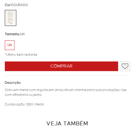
Cor:
DOURADO
Tamanho:
UN
UN
*Ultimo item restante
COMPRAR
Descrição
Cinto em metal com argolas em strass dá um charme para suas produções. Use
com alfaiataria ou jeans.
Composição: 100% Metal
VEJA TAMBÉM