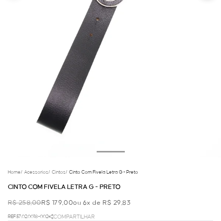
Home
/
Acessorios
/
Cintos
/
Cinto Com Fivela Letra G - Preto
CINTO COM FIVELA LETRA G - PRETO
R$ 258,00
R$ 179,00
ou 6x de R$ 29,83
REF.57.02.0018-002
COMPARTILHAR