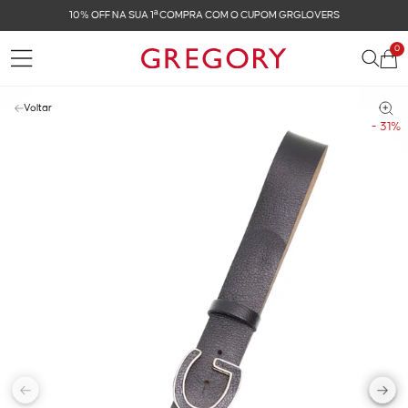
10% OFF NA SUA 1ª COMPRA COM O CUPOM GRGLOVERS
0
Voltar
- 31%