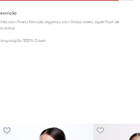
escrição
into com fivela formato orgânica com lindas cores, super fácil de
ombinar.
omposição: 100% Couro