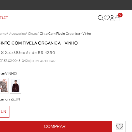
0
TLET
ome
/
Acessorios
/
Cintos
/
Cinto Com Fivela Orgânica - Vinho
CINTO COM FIVELA ORGÂNICA - VINHO
R$ 255,00
ou 6x de R$ 42,50
EF.57.02.0043-042
COMPARTILHAR
or:
VINHO
amanho:
UN
UN
COMPRAR