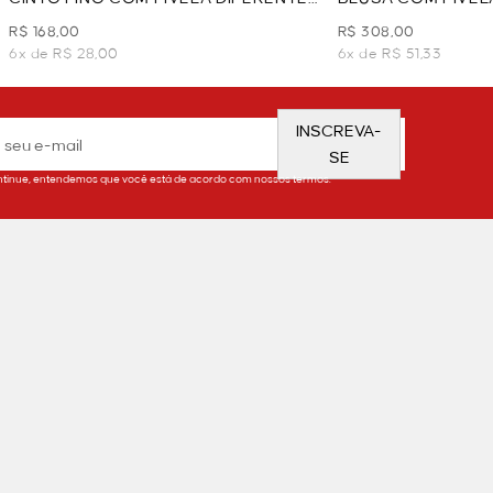
- VINHO
VINHO
R$ 168,00
R$ 308,00
6x de R$ 28,00
6x de R$ 51,33
INSCREVA-
SE
tinue, entendemos que você está de acordo com nossos termos.