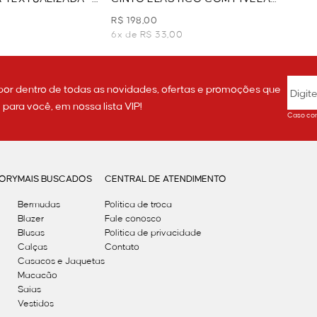
ORGÂNICA - DOURADO
R$ 198,00
6x de R$ 33,00
por dentro de todas as novidades, ofertas e promoções que
ara você, em nossa lista VIP!
Caso con
GORY
MAIS BUSCADOS
CENTRAL DE ATENDIMENTO
Bermudas
Política de troca
Blazer
Fale conosco
Blusas
Politica de privacidade
Calças
Contato
Casacos e Jaquetas
Macacão
Saias
Vestidos