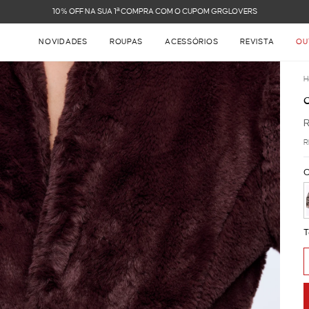
FRETE GRÁTIS NAS COMPRAS ACIMA DE R$ 899
NOVIDADES
ROUPAS
ACESSÓRIOS
REVISTA
OU
H
R
C
T