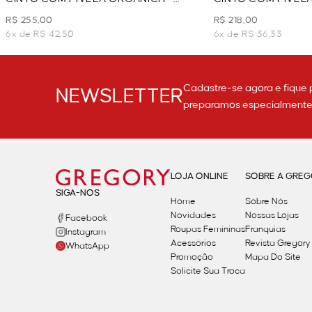
CARAMELO
VINHO
R$ 255,00
R$ 218,00
6x de R$ 42,50
6x de R$ 36,33
Cadastre-se agora e fique 
NEWSLETTER
preparamos especialmente p
LOJA ONLINE
SOBRE A GRE
SIGA-NOS
Home
Sobre Nós
Novidades
Nossas Lojas
Facebook
Roupas Femininas
Franquias
Instagram
Acessórios
Revista Gregory
WhatsApp
Promoção
Mapa Do Site
Solicite Sua Troca