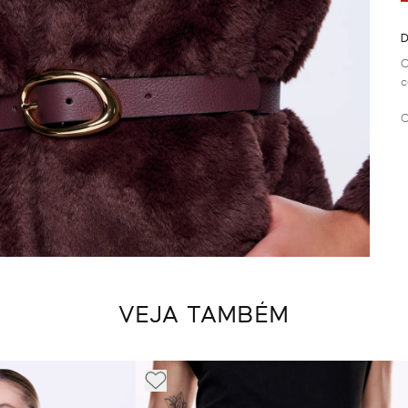
D
C
c
C
VEJA TAMBÉM