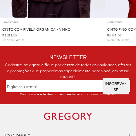
+ MAIS CORES
+ MAIS CORES
CINTO COM FIVELA ORGÂNICA - VINHO
CINTO FINO COM
R$ 255,00
R$ 168,00
6x de R$ 42,50
6x de R$ 28,00
NEWSLETTER
Cadastre-se agora e fique por dentro de todas as novidades, ofertas
e promoções que preparamos especialmente para você, em nossa
lista VIP!
INSCREVA-
SE
Caso continue, entendemos que você está de acordo com nossos termos.
LOJA ONLINE