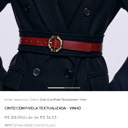
Home
/
Acessorios
/
Cintos
/
Cinto Com Fivela Textualizada - Vinho
CINTO COM FIVELA TEXTUALIZADA - VINHO
R$ 218,00
ou 6x de R$ 36,33
REF.57.02.0046-042
COMPARTILHAR