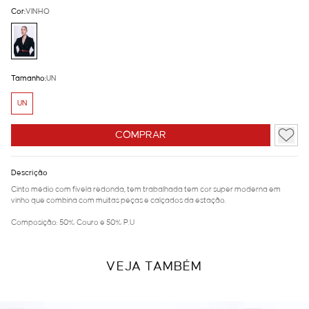
Cor:
VINHO
Tamanho:
UN
UN
COMPRAR
Descrição
Cinto médio com fivela redonda, tem trabalhada tem cor super moderna em
vinho que combina com muitas peças e calçados da estação.
Composição: 50% Couro e 50% P.U
VEJA TAMBÉM