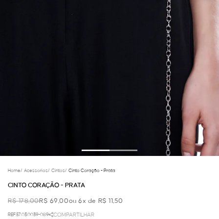
Home
/
Acessorios
/
Cintos
/
Cinto Coração - Prata
CINTO CORAÇÃO - PRATA
R$ 178,00
R$ 69,00
ou 6x de R$ 11,50
REF.57.03.0039-089
COMPARTILHAR