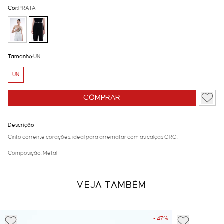
Cor:
PRATA
Tamanho:
UN
UN
COMPRAR
Descrição
Cinto corrente corações, ideal para arrematar com as calças GRG.
Composição: Metal
VEJA TAMBÉM
- 47%