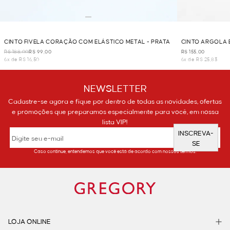
CINTO FIVELA CORAÇÃO COM ELÁSTICO METAL - PRATA
CINTO ARGOLA 
R$ 188,00
R$ 99,00
R$ 155,00
6x de R$ 16,50
6x de R$ 25,83
NEWSLETTER
Cadastre-se agora e fique por dentro de todas as novidades, ofertas
e promoções que preparamos especialmente para você, em nossa
lista VIP!
INSCREVA-
SE
Caso continue, entendemos que você está de acordo com nossos termos.
LOJA ONLINE