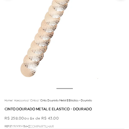
Home
/
Acessorios
/
Cintos
/
Cinto Dourado Metal E Elástico - Dourado
CINTO DOURADO METAL E ELÁSTICO - DOURADO
R$ 258,00
ou 6x de R$ 43,00
REF.57.01.0010-134
COMPARTILHAR