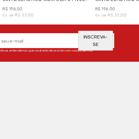
- PRETO
- VERMELHO
R$ 198,00
R$ 198,00
6x de R$ 33,00
6x de R$ 33,00
INSCREVA-
SE
tinue, entendemos que você está de acordo com nossos termos.