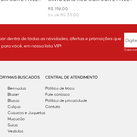
- MARINHO
R$ 198,00
6x de R$ 33,00
por dentro de todas as novidades, ofertas e promoções que
ara você, em nossa lista VIP!
Caso con
GORY
MAIS BUSCADOS
CENTRAL DE ATENDIMENTO
Bermudas
Política de troca
Blazer
Fale conosco
Blusas
Politica de privacidade
Calças
Contato
Casacos e Jaquetas
Macacão
Saias
Vestidos