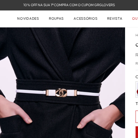
10% OFF NA SUA 1ª COMPRA COM O CUPOM GRGLOVERS
NOVIDADES
ROUPAS
ACESSÓRIOS
REVISTA
OU
H
R
C
T