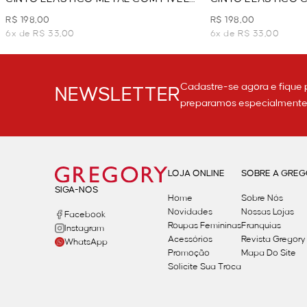
ESMALTADA - BRANCO
- BEGE
R$ 198,00
R$ 198,00
6x de R$ 33,00
6x de R$ 33,00
Cadastre-se agora e fique 
NEWSLETTER
preparamos especialmente p
LOJA ONLINE
SOBRE A GRE
SIGA-NOS
Home
Sobre Nós
Novidades
Nossas Lojas
Facebook
Roupas Femininas
Franquias
Instagram
Acessórios
Revista Gregory
WhatsApp
Promoção
Mapa Do Site
Solicite Sua Troca