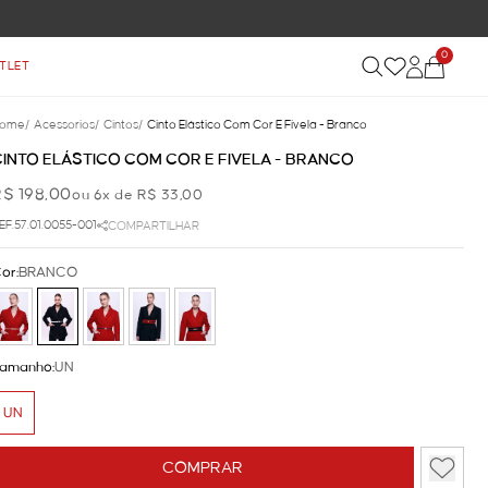
0
TLET
ome
/
Acessorios
/
Cintos
/
Cinto Elástico Com Cor E Fivela - Branco
CINTO ELÁSTICO COM COR E FIVELA - BRANCO
R$ 198,00
ou 6x de R$ 33,00
EF.57.01.0055-001
COMPARTILHAR
or:
BRANCO
amanho:
UN
UN
COMPRAR