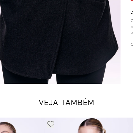
D
C
c
e
C
VEJA TAMBÉM