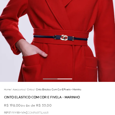
Home
/
Acessorios
/
Cintos
/
Cinto Elástico Com Cor E Fivela - Marinho
CINTO ELÁSTICO COM COR E FIVELA - MARINHO
R$ 198,00
ou 6x de R$ 33,00
REF.57.01.0055-041
COMPARTILHAR