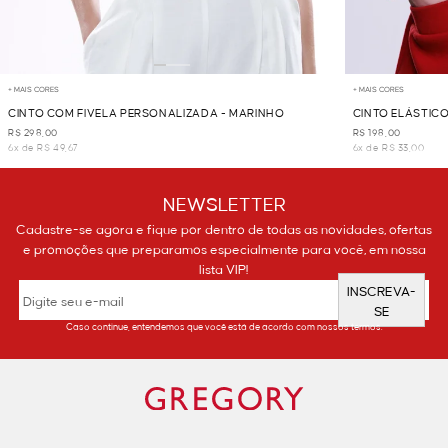
+ MAIS CORES
+ MAIS CORES
CINTO COM FIVELA PERSONALIZADA - MARINHO
CINTO ELÁSTICO
R$ 298,00
R$ 198,00
6x de R$ 49,67
6x de R$ 33,00
NEWSLETTER
Cadastre-se agora e fique por dentro de todas as novidades, ofertas
e promoções que preparamos especialmente para você, em nossa
lista VIP!
INSCREVA-
SE
Caso continue, entendemos que você está de acordo com nossos termos.