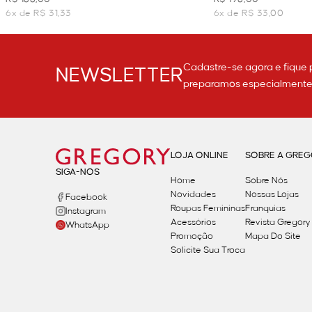
6x de R$ 31,33
6x de R$ 33,00
Cadastre-se agora e fique 
NEWSLETTER
preparamos especialmente p
LOJA ONLINE
SOBRE A GRE
SIGA-NOS
Home
Sobre Nós
Novidades
Nossas Lojas
Facebook
Roupas Femininas
Franquias
Instagram
Acessórios
Revista Gregory
WhatsApp
Promoção
Mapa Do Site
Solicite Sua Troca