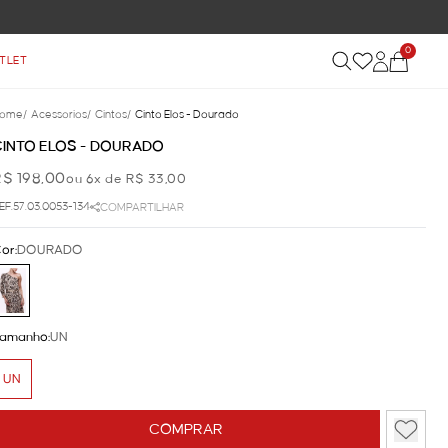
0
TLET
ome
/
Acessorios
/
Cintos
/
Cinto Elos - Dourado
CINTO ELOS - DOURADO
R$ 198,00
ou 6x de R$ 33,00
EF.57.03.0053-134
COMPARTILHAR
or:
DOURADO
amanho:
UN
UN
COMPRAR