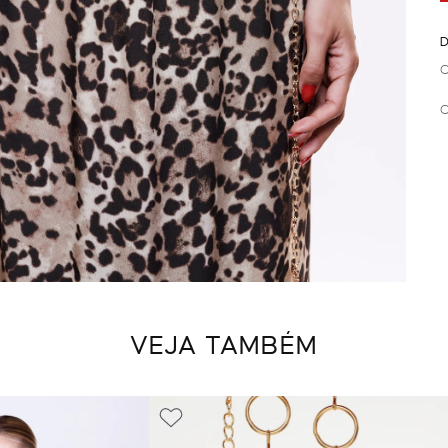
D
C
C
VEJA TAMBÉM