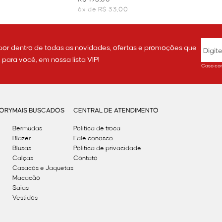
6x de R$ 33,00
por dentro de todas as novidades, ofertas e promoções que
ara você, em nossa lista VIP!
Caso con
GORY
MAIS BUSCADOS
CENTRAL DE ATENDIMENTO
Bermudas
Política de troca
Blazer
Fale conosco
Blusas
Politica de privacidade
Calças
Contato
Casacos e Jaquetas
Macacão
Saias
Vestidos