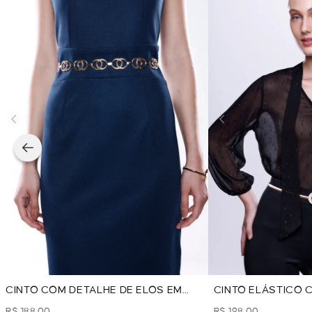
CINTO COM DETALHE DE ELOS EM
CINTO ELÁSTICO
METAL - DOURADO
FIVELA STRASS -
R$ 188,00
R$ 198,00