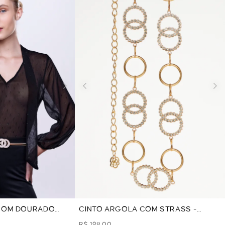
 COM DOURADO
CINTO ARGOLA COM STRASS -
 DOURADO
DOURADO
R$ 198,00