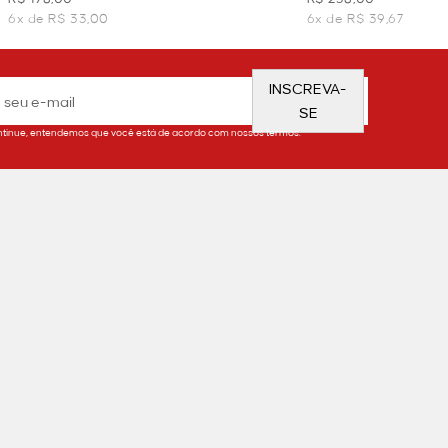
6x de R$ 33,00
6x de R$ 39,67
INSCREVA-
SE
tinue, entendemos que você está de acordo com nossos termos.