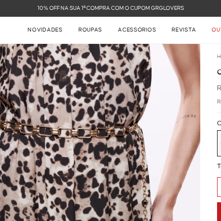
10% OFF NA SUA 1ª COMPRA COM O CUPOM GRGLOVERS
NOVIDADES
ROUPAS
ACESSÓRIOS
REVISTA
OU
H
R
C
T