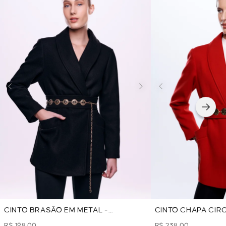
CINTO BRASÃO EM METAL -
CINTO CHAPA CIR
DOURADO
R$ 198,00
R$ 238,00