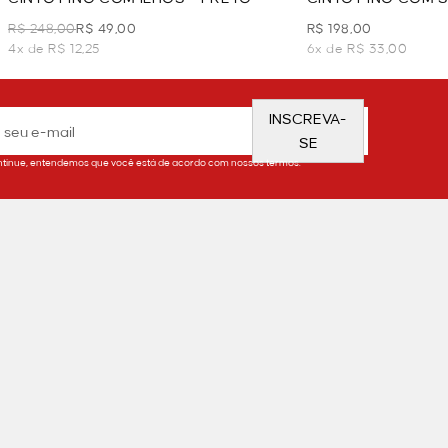
DOURADO
R$ 248,00
R$ 49,00
R$ 198,00
4x de R$ 12,25
6x de R$ 33,00
INSCREVA-
SE
tinue, entendemos que você está de acordo com nossos termos.