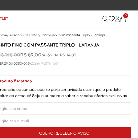
0
TLET
ome
/
Acessorios
/
Cintos
/
Cinto Fino Com Passante Triplo - Laranja
CINTO FINO COM PASSANTE TRIPLO - LARANJA
R$ 168,00
R$ 89,00
ou 6x de R$ 14,83
EF.29.06.0050-093
COMPARTILHAR
roduto Esgotado
reencha os campos abaixo para ser avisado assim que o produto
oltar ao estoque! Seja o primeiro a saber e receba ofertas exclusivas.
QUERO RECEBER O AVISO