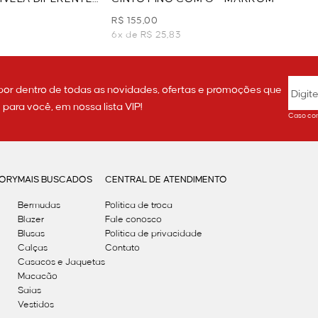
R$ 155,00
6x de R$ 25,83
por dentro de todas as novidades, ofertas e promoções que
ara você, em nossa lista VIP!
Caso con
GORY
MAIS BUSCADOS
CENTRAL DE ATENDIMENTO
Bermudas
Política de troca
Blazer
Fale conosco
Blusas
Politica de privacidade
Calças
Contato
Casacos e Jaquetas
Macacão
Saias
Vestidos