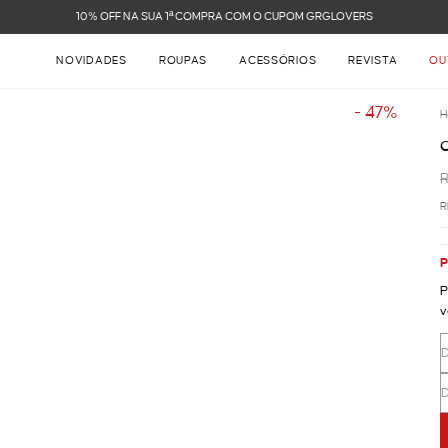
10% OFF NA SUA 1ª COMPRA COM O CUPOM GRGLOVERS
NOVIDADES
ROUPAS
ACESSÓRIOS
REVISTA
OU
- 47%
H
R
P
P
v