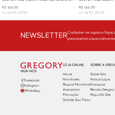
- PRETO
- VINHO
R$ 168,00
R$ 168,00
6x de R$ 28,00
6x de R$ 28,00
Cadastre-se agora e fique 
NEWSLETTER
preparamos especialmente p
LOJA ONLINE
SOBRE A GRE
SIGA-NOS
Home
Sobre Nós
Novidades
Nossas Lojas
Facebook
Roupas Femininas
Franquias
Instagram
Acessórios
Revista Gregory
WhatsApp
Promoção
Mapa Do Site
Solicite Sua Troca