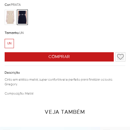
Cor:
PRATA
Tamanho:
UN
UN
COMPRAR
Descrição
Cinto em elático metal, super confortável e perfeito para finalizar os looks
Gregory.
Composição: Metal
VEJA TAMBÉM