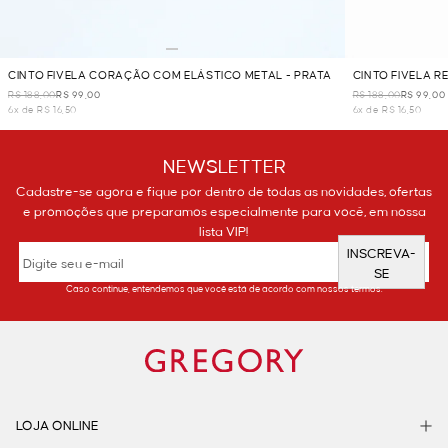
CINTO FIVELA CORAÇÃO COM ELÁSTICO METAL - PRATA
CINTO FIVELA R
R$ 188,00
R$ 99,00
R$ 188,00
R$ 99,00
6x de R$ 16,50
6x de R$ 16,50
NEWSLETTER
Cadastre-se agora e fique por dentro de todas as novidades, ofertas
e promoções que preparamos especialmente para você, em nossa
lista VIP!
INSCREVA-
SE
Caso continue, entendemos que você está de acordo com nossos termos.
LOJA ONLINE