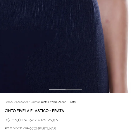
Home
/
Acessorios
/
Cintos
/
Cinto Fivela Elástico - Prata
CINTO FIVELA ELÁSTICO - PRATA
R$ 155,00
ou 6x de R$ 25,83
REF.57.01.0035-089
COMPARTILHAR