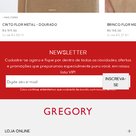
+ MAIS CORES
CINTO FLOR METAL - DOURADO
BRINCO FLOR M
R$ 198,00
R$ 165,00
6x de R$ 33,00
6x de R$ 27,50
NEWSLETTER
Cadastre-se agora e fique por dentro de todas as novidades, ofertas
e promoções que preparamos especialmente para você, em nossa
lista VIP!
INSCREVA-
SE
Caso continue, entendemos que você está de acordo com nossos termos.
LOJA ONLINE