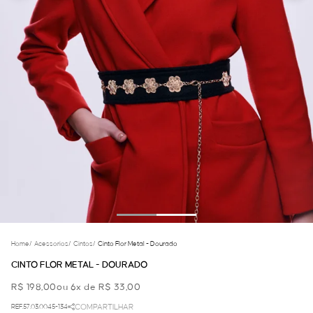
Home
/
Acessorios
/
Cintos
/
Cinto Flor Metal - Dourado
CINTO FLOR METAL - DOURADO
R$ 198,00
ou 6x de R$ 33,00
REF.57.03.0045-134
COMPARTILHAR