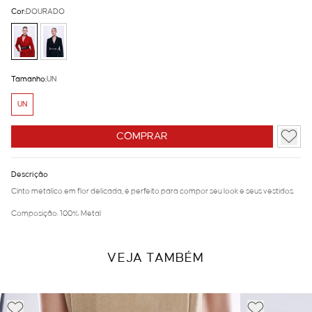
Cor:
DOURADO
Tamanho:
UN
UN
COMPRAR
Descrição
Cinto metálico em flor delicada, é perfeito para compor seu look e seus vestidos.
Composição: 100% Metal
VEJA TAMBÉM