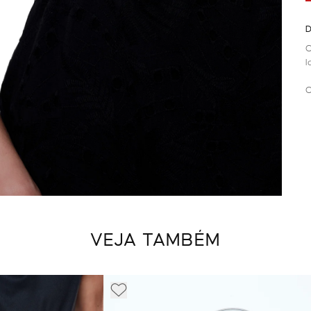
D
C
l
C
VEJA TAMBÉM