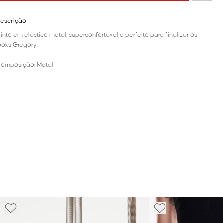
escrição
into em elástico metal, superconfortável e perfeito para finalizar os
ooks Gregory.
omposição: Metal