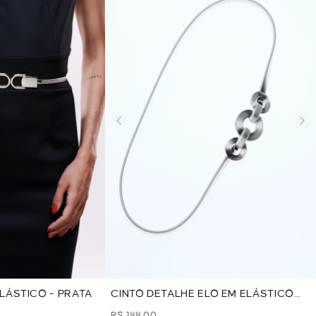
LÁSTICO - PRATA
CINTO DETALHE ELO EM ELÁSTICO
METAL - PRATA
R$ 188,00