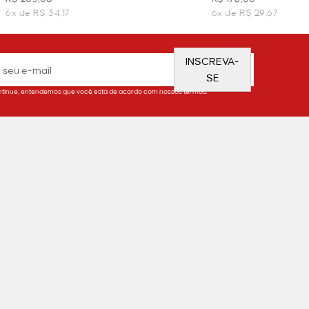
6x de R$ 34,17
6x de R$ 29,67
INSCREVA-
SE
tinue, entendemos que você está de acordo com nossos termos.