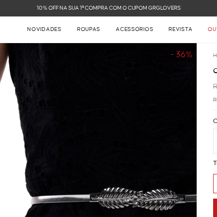
NOVIDADES
ROUPAS
ACESSÓRIOS
REVISTA
OU
- 36%
H
R
C
T