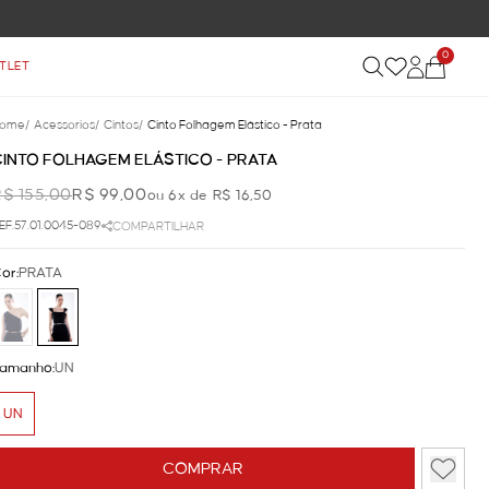
FRETE GRÁTIS NAS COMPRAS ACIMA DE R$ 899
0
TLET
ome
/
Acessorios
/
Cintos
/
Cinto Folhagem Elástico - Prata
CINTO FOLHAGEM ELÁSTICO - PRATA
R$ 155,00
R$ 99,00
ou 6x de R$ 16,50
EF.57.01.0045-089
COMPARTILHAR
or:
PRATA
amanho:
UN
UN
COMPRAR