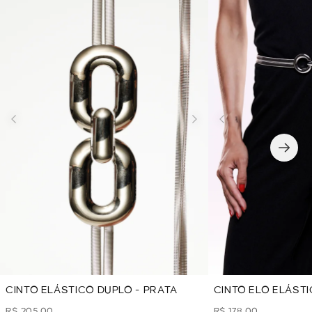
CINTO ELÁSTICO DUPLO - PRATA
CINTO ELO ELÁSTI
R$ 205,00
R$ 178,00