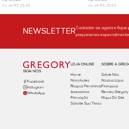
6x de R$ 25,83
6x de R$ 25,83
Cadastre-se agora e fique 
NEWSLETTER
preparamos especialmente p
LOJA ONLINE
SOBRE A GRE
SIGA-NOS
Home
Sobre Nós
Novidades
Nossas Lojas
Facebook
Roupas Femininas
Franquias
Instagram
Acessórios
Revista Gregory
WhatsApp
Promoção
Mapa Do Site
Solicite Sua Troca