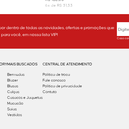
6x de R$ 31,33
por dentro de todas as novidades, ofertas e promoções que
ara você, em nossa lista VIP!
Caso con
GORY
MAIS BUSCADOS
CENTRAL DE ATENDIMENTO
Bermudas
Política de troca
Blazer
Fale conosco
Blusas
Politica de privacidade
Calças
Contato
Casacos e Jaquetas
Macacão
Saias
Vestidos