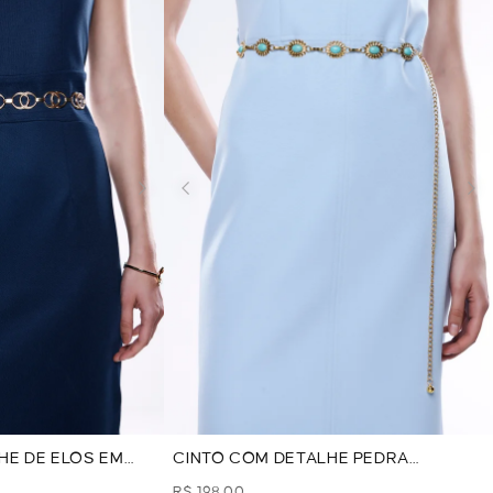
HE DE ELOS EM
CINTO COM DETALHE PEDRA
O
TURQUEZA - DOURADO
R$ 198,00