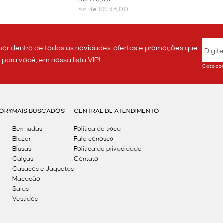
6x de R$ 33,00
por dentro de todas as novidades, ofertas e promoções que
ara você, em nossa lista VIP!
Caso con
GORY
MAIS BUSCADOS
CENTRAL DE ATENDIMENTO
Bermudas
Política de troca
Blazer
Fale conosco
Blusas
Politica de privacidade
Calças
Contato
Casacos e Jaquetas
Macacão
Saias
Vestidos