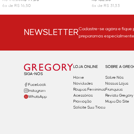
6x de R$ 16,50
6x de R$ 31,33
Cadastre-se agora e fique 
NEWSLETTER
preparamos especialmente p
LOJA ONLINE
SOBRE A GRE
SIGA-NOS
Home
Sobre Nós
Novidades
Nossas Lojas
Facebook
Roupas Femininas
Franquias
Instagram
Acessórios
Revista Gregory
WhatsApp
Promoção
Mapa Do Site
Solicite Sua Troca