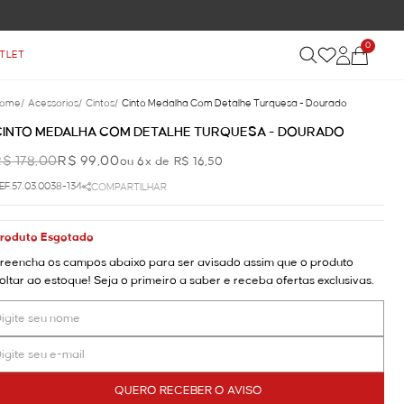
RETE GRÁTIS NAS COMPRAS ACIMA DE R$ 899
0
TLET
ome
/
Acessorios
/
Cintos
/
Cinto Medalha Com Detalhe Turquesa - Dourado
CINTO MEDALHA COM DETALHE TURQUESA - DOURADO
R$ 178,00
R$ 99,00
ou 6x de R$ 16,50
EF.57.03.0038-134
COMPARTILHAR
roduto Esgotado
reencha os campos abaixo para ser avisado assim que o produto
oltar ao estoque! Seja o primeiro a saber e receba ofertas exclusivas.
QUERO RECEBER O AVISO