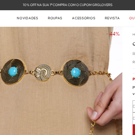
F
NOVIDADES
ROUPAS
ACESSÓRIOS
REVISTA
OU
- 44%
H
R
P
P
v