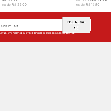
6x de R$ 33,00
6x de R$ 16,50
INSCREVA-
SE
tinue, entendemos que você está de acordo com nossos termos.