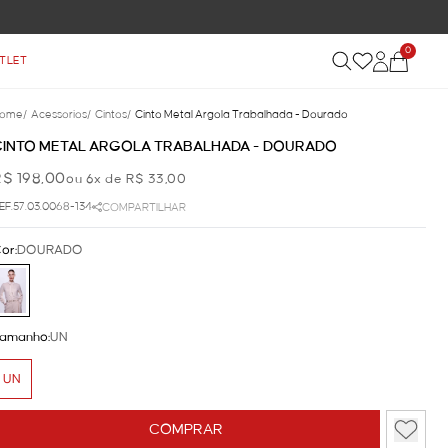
0
TLET
ome
/
Acessorios
/
Cintos
/
Cinto Metal Argola Trabalhada - Dourado
CINTO METAL ARGOLA TRABALHADA - DOURADO
R$ 198,00
ou 6x de R$ 33,00
EF.57.03.0068-134
COMPARTILHAR
or:
DOURADO
amanho:
UN
UN
COMPRAR