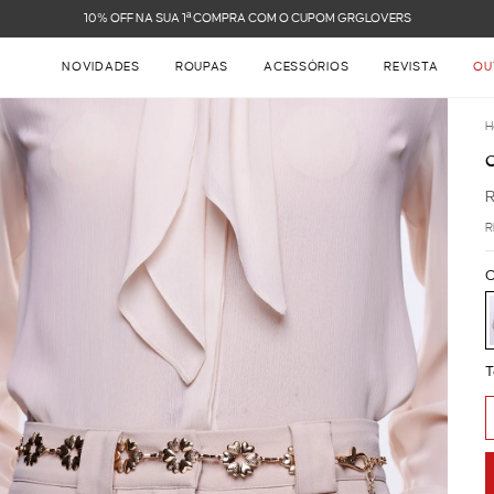
FRETE GRÁTIS NAS COMPRAS ACIMA DE R$ 899
NOVIDADES
ROUPAS
ACESSÓRIOS
REVISTA
OU
H
R
C
T