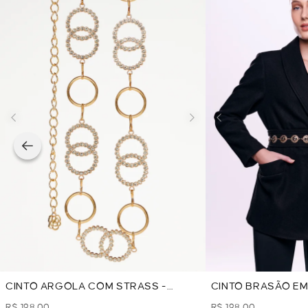
CINTO ARGOLA COM STRASS -
CINTO BRASÃO EM
DOURADO
DOURADO
R$ 198,00
R$ 198,00