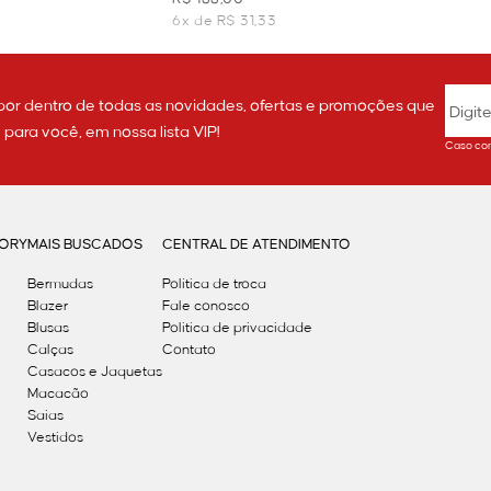
6x de R$ 31,33
por dentro de todas as novidades, ofertas e promoções que
ara você, em nossa lista VIP!
Caso con
GORY
MAIS BUSCADOS
CENTRAL DE ATENDIMENTO
Bermudas
Política de troca
Blazer
Fale conosco
Blusas
Politica de privacidade
Calças
Contato
Casacos e Jaquetas
Macacão
Saias
Vestidos