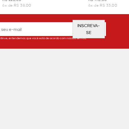
6x de R$ 38,00
6x de R$ 33,00
INSCREVA-
SE
tinue, entendemos que você está de acordo com nossos termos.