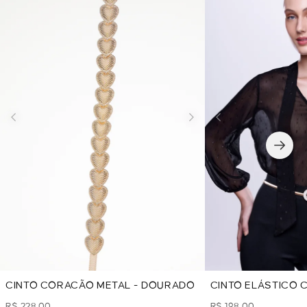
CINTO CORACÃO METAL - DOURADO
CINTO ELÁSTICO
FIVELA STRASS -
R$ 228,00
R$ 198,00