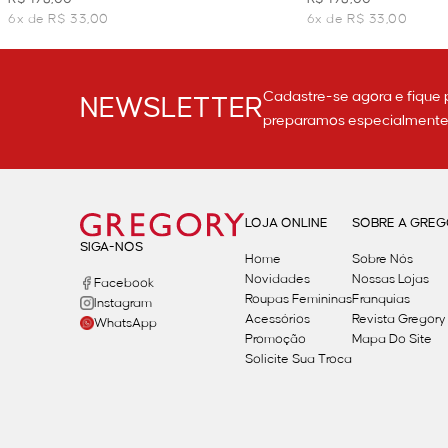
6x de R$ 33,00
6x de R$ 33,00
Cadastre-se agora e fique 
NEWSLETTER
preparamos especialmente p
LOJA ONLINE
SOBRE A GRE
SIGA-NOS
Home
Sobre Nós
Novidades
Nossas Lojas
Facebook
Roupas Femininas
Franquias
Instagram
Acessórios
Revista Gregory
WhatsApp
Promoção
Mapa Do Site
Solicite Sua Troca