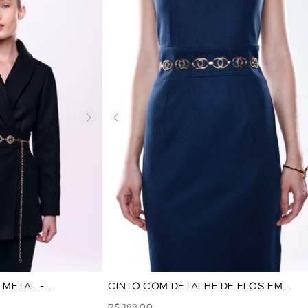
 METAL -
CINTO COM DETALHE DE ELOS EM
METAL - DOURADO
R$ 188,00