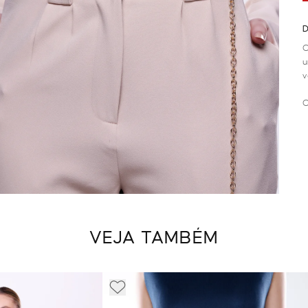
D
C
u
v
C
VEJA TAMBÉM