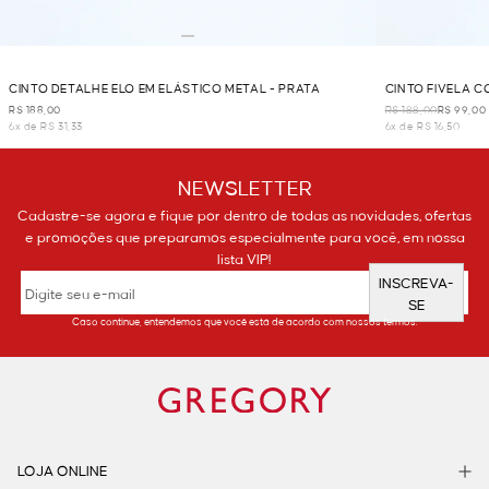
CINTO DETALHE ELO EM ELÁSTICO METAL - PRATA
CINTO FIVELA 
R$ 188,00
R$ 188,00
R$ 99,00
6x de R$ 31,33
6x de R$ 16,50
NEWSLETTER
Cadastre-se agora e fique por dentro de todas as novidades, ofertas
e promoções que preparamos especialmente para você, em nossa
lista VIP!
INSCREVA-
SE
Caso continue, entendemos que você está de acordo com nossos termos.
LOJA ONLINE