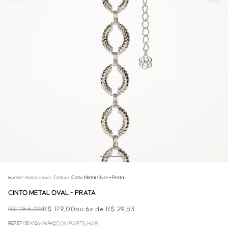
Home
/
Acessorios
/
Cintos
/
Cinto Metal Oval - Prata
CINTO METAL OVAL - PRATA
R$ 255,00
R$ 179,00
ou 6x de R$ 29,83
REF.57.03.0026-089
COMPARTILHAR