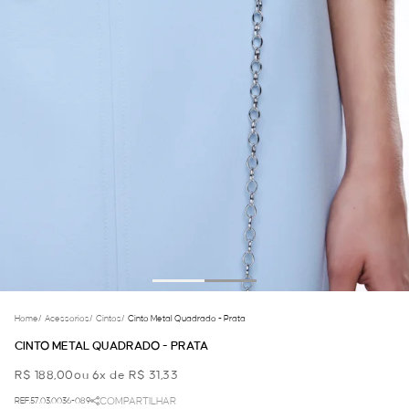
Home
/
Acessorios
/
Cintos
/
Cinto Metal Quadrado - Prata
CINTO METAL QUADRADO - PRATA
R$ 188,00
ou 6x de R$ 31,33
REF.57.03.0036-089
COMPARTILHAR