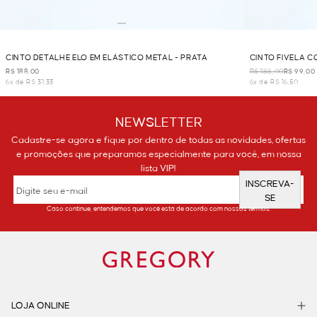
CINTO DETALHE ELO EM ELÁSTICO METAL - PRATA
CINTO FIVELA 
R$ 188,00
R$ 188,00
R$ 99,00
6x de R$ 31,33
6x de R$ 16,50
NEWSLETTER
Cadastre-se agora e fique por dentro de todas as novidades, ofertas
e promoções que preparamos especialmente para você, em nossa
lista VIP!
INSCREVA-
SE
Caso continue, entendemos que você está de acordo com nossos termos.
LOJA ONLINE