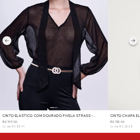
CINTO ELÁSTICO COM DOURADO FIVELA STRASS -
CINTO CHAPA E
DOURADO
R$ 198,00
R$ 155,00
6x de R$ 33,00
6x de R$ 25,83