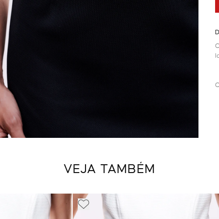
D
C
l
C
VEJA TAMBÉM