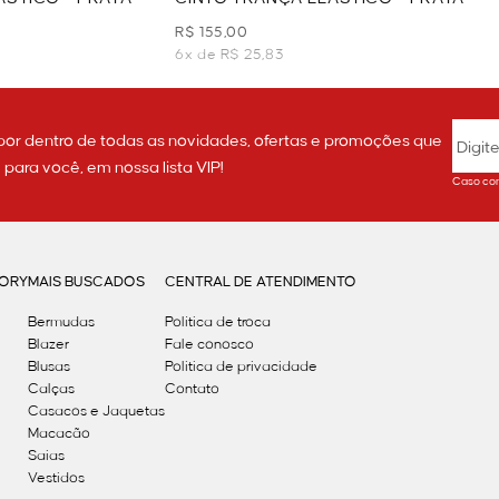
R$ 155,00
6x de R$ 25,83
por dentro de todas as novidades, ofertas e promoções que
ara você, em nossa lista VIP!
Caso con
GORY
MAIS BUSCADOS
CENTRAL DE ATENDIMENTO
Bermudas
Política de troca
Blazer
Fale conosco
Blusas
Politica de privacidade
Calças
Contato
Casacos e Jaquetas
Macacão
Saias
Vestidos