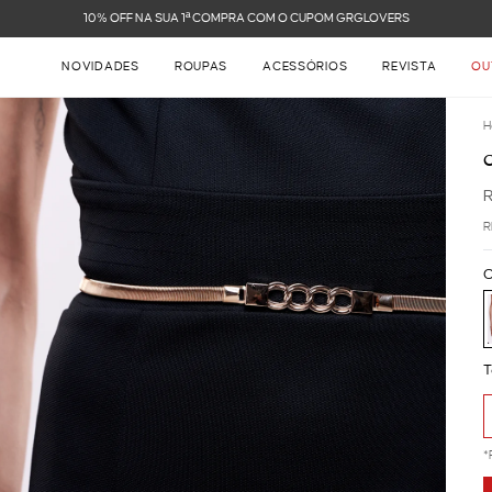
FRETE GRÁTIS NAS COMPRAS ACIMA DE R$ 899
NOVIDADES
ROUPAS
ACESSÓRIOS
REVISTA
OU
H
R
C
T
*