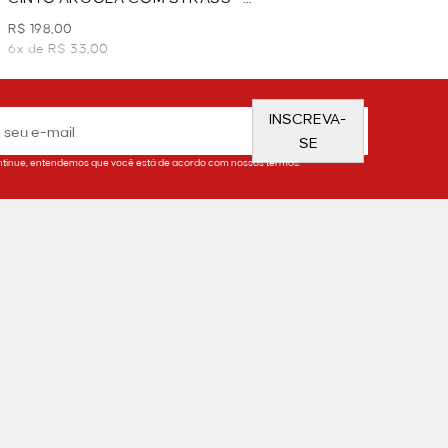
DOURADO
R$ 198,00
6x de R$ 33,00
INSCREVA-
SE
tinue, entendemos que você está de acordo com nossos termos.