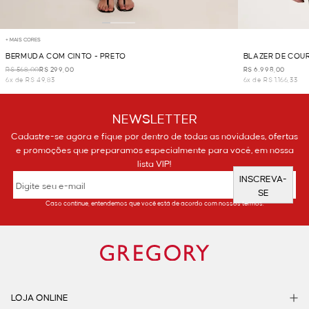
+ MAIS CORES
BERMUDA COM CINTO - PRETO
BLAZER DE COU
R$ 568,00
R$ 299,00
R$ 6.998,00
6x de R$ 49,83
6x de R$ 1.166,33
NEWSLETTER
Cadastre-se agora e fique por dentro de todas as novidades, ofertas
e promoções que preparamos especialmente para você, em nossa
lista VIP!
INSCREVA-
SE
Caso continue, entendemos que você está de acordo com nossos termos.
LOJA ONLINE