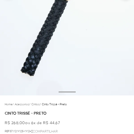
Home
/
Acessorios
/
Cintos
/
Cinto Trissê - Preto
CINTO TRISSÊ - PRETO
R$ 268,00
ou 6x de R$ 44,67
REF.57.02.0025-002
COMPARTILHAR