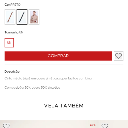
Cor:
PRETO
Tamanho:
UN
UN
COMPRAR
Descrição
Cinto médio trissê em couro sintético, super facil de combinar.
Composição: 50% couro 50% sintético
VEJA TAMBÉM
- 47%