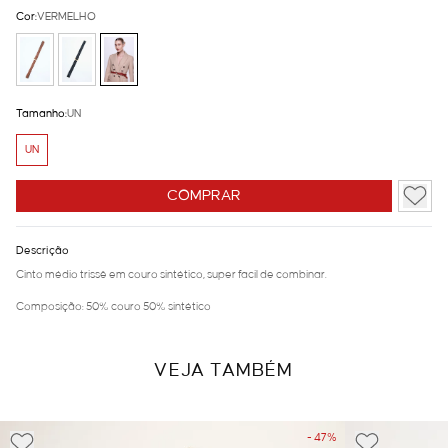
Cor:
VERMELHO
Tamanho:
UN
UN
COMPRAR
Descrição
Cinto médio trissê em couro sintético, super facil de combinar.
Composição: 50% couro 50% sintético
VEJA TAMBÉM
- 47%