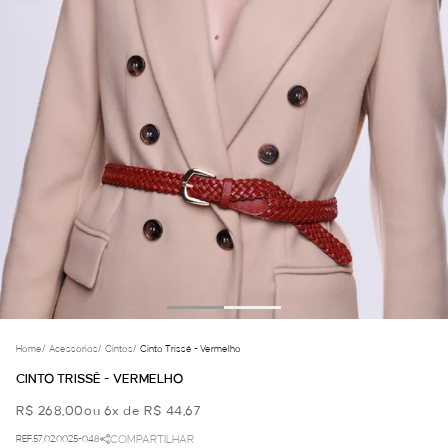
Home
/
Acessorios
/
Cintos
/
Cinto Trissê - Vermelho
CINTO TRISSÊ - VERMELHO
R$ 268,00
ou 6x de R$ 44,67
REF.57.02.0025-048
COMPARTILHAR