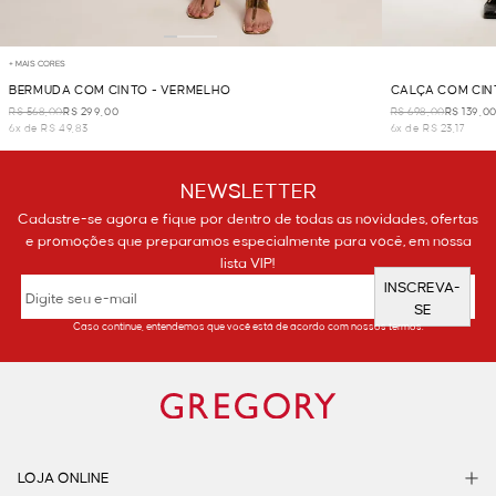
+ MAIS CORES
BERMUDA COM CINTO - VERMELHO
CALÇA COM CIN
R$ 568,00
R$ 299,00
R$ 698,00
R$ 139,0
6x de R$ 49,83
6x de R$ 23,17
NEWSLETTER
Cadastre-se agora e fique por dentro de todas as novidades, ofertas
e promoções que preparamos especialmente para você, em nossa
lista VIP!
INSCREVA-
SE
Caso continue, entendemos que você está de acordo com nossos termos.
LOJA ONLINE