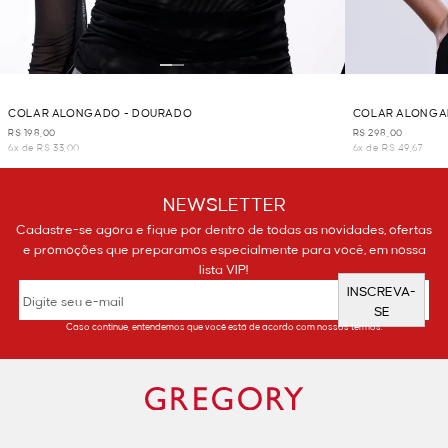
COLAR ALONGADO - DOURADO
COLAR ALONGA
R$ 198,00
R$ 298,00
6x de R$ 33,00
6x de R$ 49,67
NEWSLETTER
Cadastre-se agora e fique por dentro de todas as novidades, ofertas
e promoções que preparamos especialmente para você, em nossa
lista VIP!
INSCREVA-
SE
Caso continue, entendemos que você está de acordo com nossos termos.