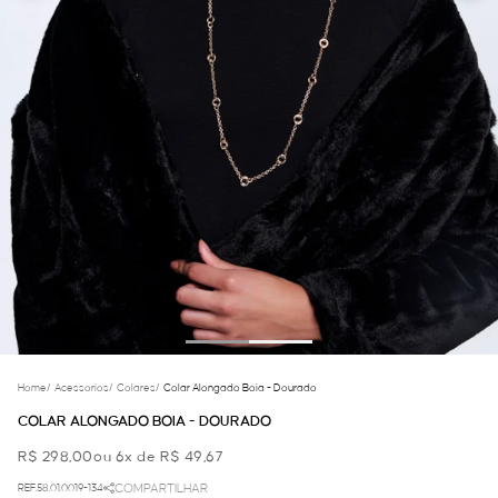
Home
/
Acessorios
/
Colares
/
Colar Alongado Boia - Dourado
COLAR ALONGADO BOIA - DOURADO
R$ 298,00
ou 6x de R$ 49,67
REF.58.01.0019-134
COMPARTILHAR