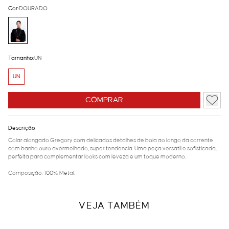
Cor:
DOURADO
Tamanho:
UN
UN
COMPRAR
Descrição
Colar alongado Gregory com delicados detalhes de boia ao longo da corrente
com banho ouro avermelhado, super tendência. Uma peça versátil e sofisticada,
perfeita para complementar looks com leveza e um toque moderno.
Composição: 100% Metal.
VEJA TAMBÉM