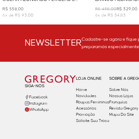
CRISTAIS - DOURADO
R$ 558,00
R$ 458,00
R$ 329,00
6x de R$ 93,00
6x de R$ 54,83
Cadastre-se agora e fique 
NEWSLETTER
preparamos especialmente p
LOJA ONLINE
SOBRE A GRE
SIGA-NOS
Home
Sobre Nós
Novidades
Nossas Lojas
Facebook
Roupas Femininas
Franquias
Instagram
Acessórios
Revista Gregory
WhatsApp
Promoção
Mapa Do Site
Solicite Sua Troca