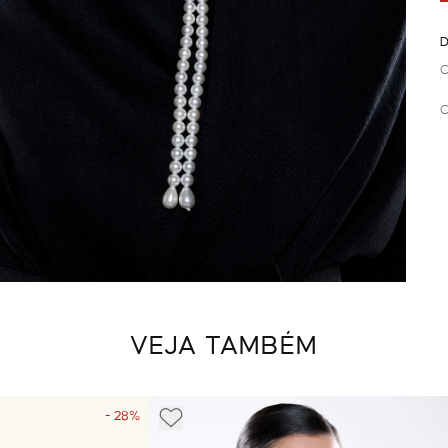
D
C
C
VEJA TAMBÉM
- 28%