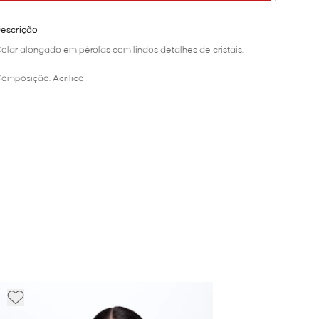
escrição
olar alongado em pérolas com lindos detalhes de cristais.
omposição: Acrílico