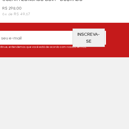
R$ 298,00
6x de R$ 49,67
INSCREVA-
SE
tinue, entendemos que você está de acordo com nossos termos.