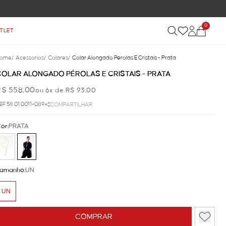
0
TLET
ome
/
Acessorios
/
Colares
/
Colar Alongado Pérolas E Cristais - Prata
COLAR ALONGADO PÉROLAS E CRISTAIS - PRATA
R$ 558,00
ou 6x de R$ 93,00
EF.58.01.0011-089
COMPARTILHAR
or:
PRATA
amanho:
UN
UN
COMPRAR