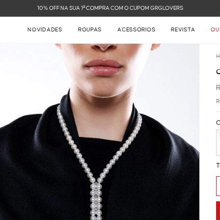
10% OFF NA SUA 1ª COMPRA COM O CUPOM GRGLOVERS
NOVIDADES
ROUPAS
ACESSÓRIOS
REVISTA
OU
H
R
C
T