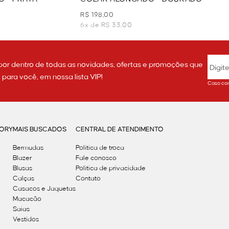
R$ 198,00
6x de R$ 33,00
por dentro de todas as novidades, ofertas e promoções que
ara você, em nossa lista VIP!
Caso con
GORY
MAIS BUSCADOS
CENTRAL DE ATENDIMENTO
Bermudas
Política de troca
Blazer
Fale conosco
Blusas
Politica de privacidade
Calças
Contato
Casacos e Jaquetas
Macacão
Saias
Vestidos