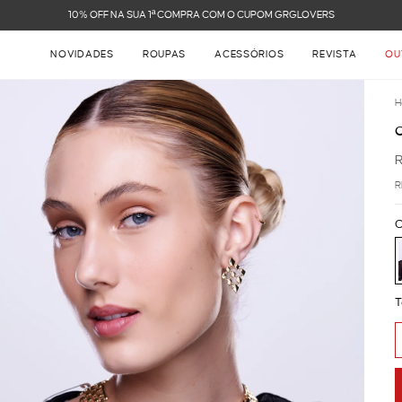
FRETE GRÁTIS NAS COMPRAS ACIMA DE R$ 899
NOVIDADES
ROUPAS
ACESSÓRIOS
REVISTA
OU
H
R
C
T