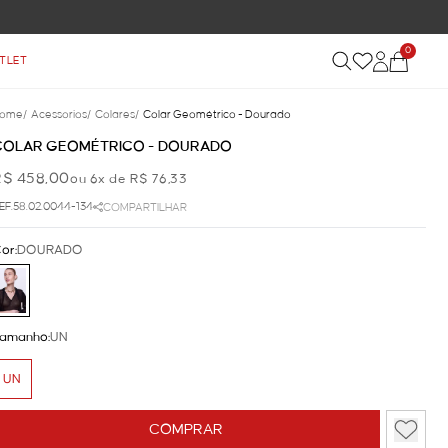
0
TLET
ome
/
Acessorios
/
Colares
/
Colar Geométrico - Dourado
COLAR GEOMÉTRICO - DOURADO
R$ 458,00
ou 6x de R$ 76,33
EF.58.02.0044-134
COMPARTILHAR
or:
DOURADO
amanho:
UN
UN
COMPRAR