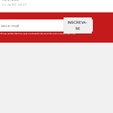
6x de R$ 49,67
INSCREVA-
SE
tinue, entendemos que você está de acordo com nossos termos.