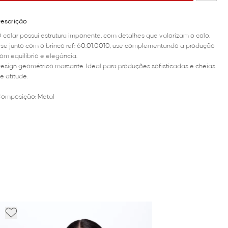
escrição
 colar possui estrutura imponente, com detalhes que valorizam o colo.
se junto com o brinco ref: 60.01.0010, use complementando a produção
om equilíbrio e elegância.
esign geométrico marcante. Ideal para produções sofisticadas e cheias
e atitude.
omposição: Metal