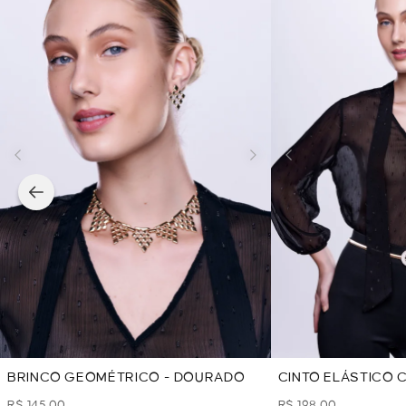
BRINCO GEOMÉTRICO - DOURADO
CINTO ELÁSTICO
FIVELA STRASS -
R$ 145,00
R$ 198,00