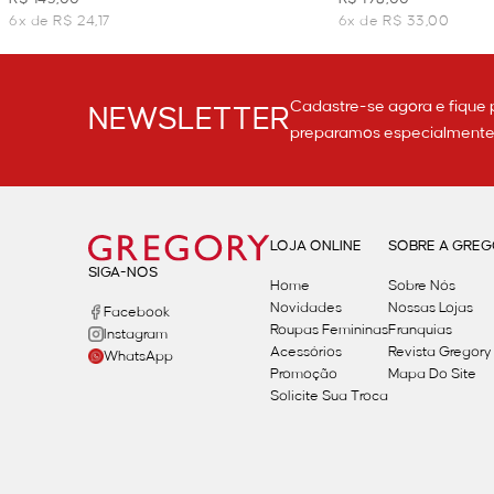
6x de R$ 24,17
6x de R$ 33,00
Cadastre-se agora e fique 
NEWSLETTER
preparamos especialmente p
LOJA ONLINE
SOBRE A GRE
SIGA-NOS
Home
Sobre Nós
Novidades
Nossas Lojas
Facebook
Roupas Femininas
Franquias
Instagram
Acessórios
Revista Gregory
WhatsApp
Promoção
Mapa Do Site
Solicite Sua Troca