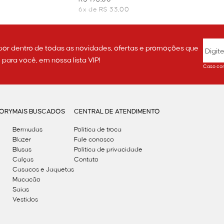
6x de R$ 33,00
por dentro de todas as novidades, ofertas e promoções que
ara você, em nossa lista VIP!
Caso con
GORY
MAIS BUSCADOS
CENTRAL DE ATENDIMENTO
Bermudas
Política de troca
Blazer
Fale conosco
Blusas
Politica de privacidade
Calças
Contato
Casacos e Jaquetas
Macacão
Saias
Vestidos