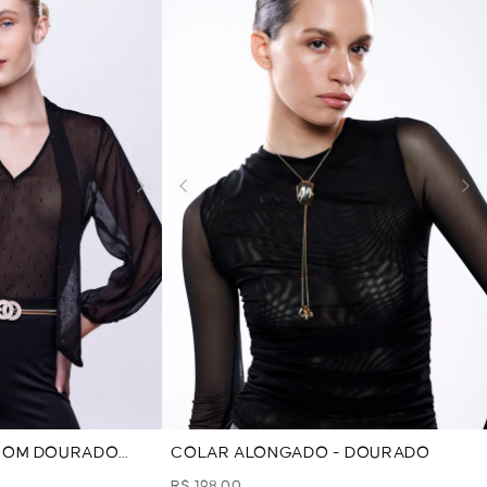
 COM DOURADO
COLAR ALONGADO - DOURADO
 DOURADO
R$ 198,00