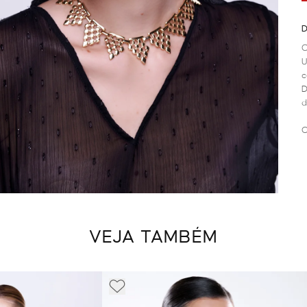
D
O
U
c
D
d
C
VEJA TAMBÉM