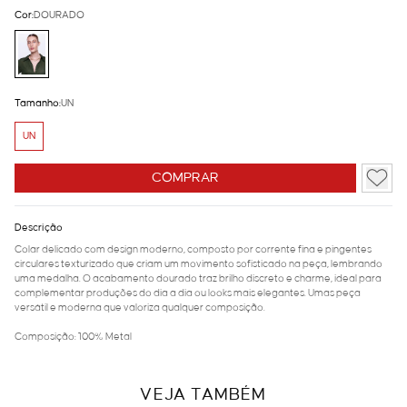
Cor:
DOURADO
Tamanho:
UN
UN
COMPRAR
Descrição
Colar delicado com design moderno, composto por corrente fina e pingentes
circulares texturizado que criam um movimento sofisticado na peça, lembrando
uma medalha. O acabamento dourado traz brilho discreto e charme, ideal para
complementar produções do dia a dia ou looks mais elegantes. Umas peça
versátil e moderna que valoriza qualquer composição.
Composição: 100% Metal
VEJA TAMBÉM