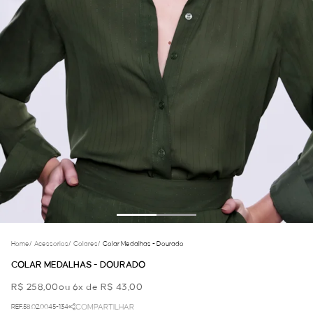
Home
/
Acessorios
/
Colares
/
Colar Medalhas - Dourado
COLAR MEDALHAS - DOURADO
R$ 258,00
ou 6x de R$ 43,00
REF.58.02.0045-134
COMPARTILHAR