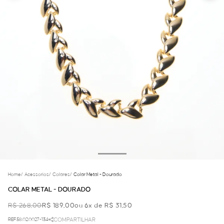
Home
/
Acessorios
/
Colares
/
Colar Metal - Dourado
COLAR METAL - DOURADO
R$ 268,00
R$ 189,00
ou 6x de R$ 31,50
REF.58.02.0027-134
COMPARTILHAR