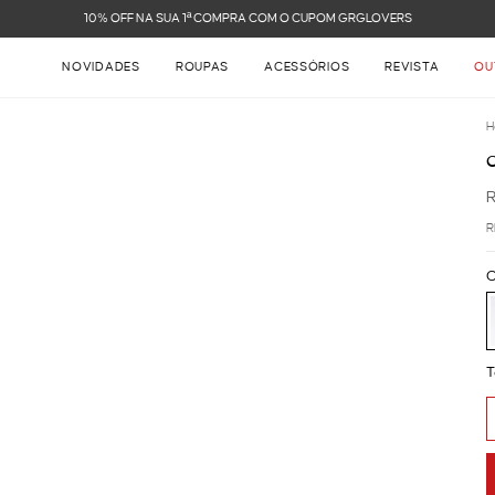
10% OFF NA SUA 1ª COMPRA COM O CUPOM GRGLOVERS
NOVIDADES
ROUPAS
ACESSÓRIOS
REVISTA
OU
H
R
C
T