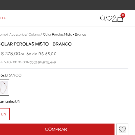
0
TLET
ome
/
Acessorios
/
Colares
/
Colar Perolas Misto - Branco
COLAR PEROLAS MISTO - BRANCO
R$ 378,00
ou 6x de R$ 63,00
EF.58.02.0030-001
COMPARTILHAR
or:
BRANCO
amanho:
UN
UN
COMPRAR