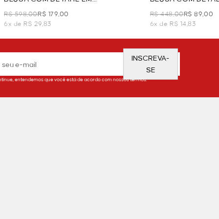
TRANSPARÊNCIA - BRANCO
- BRANCO
R$ 598,00
R$ 179,00
R$ 448,00
R$ 89,00
6x de R$ 29,83
6x de R$ 14,83
INSCREVA-
SE
tinue, entendemos que você está de acordo com nossos termos.