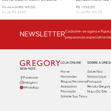
GRAFITE
BRANCO
R$ 488,00
R$ 149,00
R$ 1.358,00
6x de R$ 24,83
6x de R$ 226,33
Cadastre-se agora e fique 
NEWSLETTER
preparamos especialmente p
LOJA ONLINE
SOBRE A GRE
SIGA-NOS
Home
Sobre Nós
Novidades
Nossas Lojas
Facebook
Roupas Femininas
Franquias
Instagram
Acessórios
Revista Gregory
WhatsApp
Promoção
Mapa Do Site
Solicite Sua Troca