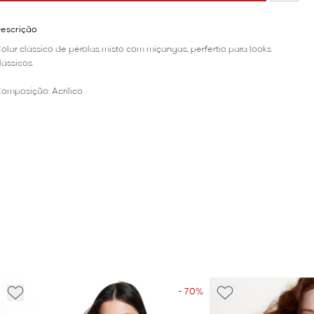
escrição
olar clássico de pérolas misto com miçangas, perfertio para looks
lássicos.
omposição: Acrílico
- 70%