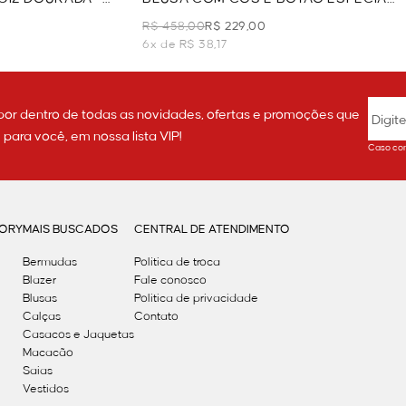
- BRANCO
R$ 458,00
R$ 229,00
6x de R$ 38,17
por dentro de todas as novidades, ofertas e promoções que
ara você, em nossa lista VIP!
Caso con
GORY
MAIS BUSCADOS
CENTRAL DE ATENDIMENTO
Bermudas
Política de troca
Blazer
Fale conosco
Blusas
Politica de privacidade
Calças
Contato
Casacos e Jaquetas
Macacão
Saias
Vestidos