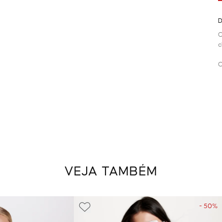
D
C
c
C
VEJA TAMBÉM
- 50%